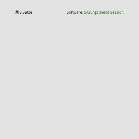
(Wird in
8 Sätze
Software:
Sitzungsdienst
Session