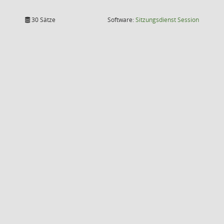
(Wird in
30 Sätze
Software:
Sitzungsdienst
Session